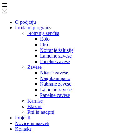
O podjetju
Prodajni program
Notranja senčila
Rolo
Plise
Notranje žaluzije
Lamelne zavese
Panelne zavese
Zavese
Nitaste zavese
Nagubani pano
Nabrane zavese
Lamelne zavese
Panelne zavese
Karnise
Blazine
Prti in nadprti
Projekti
Novice in nasveti
Kontakt