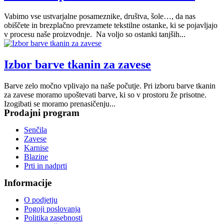
Vabimo vse ustvarjalne posameznike, društva, šole…, da nas
obiščete in brezplačno prevzamete tekstilne ostanke, ki se pojavljajo
v procesu naše proizvodnje. Na voljo so ostanki tanjših...
Izbor barve tkanin za zavese
Barve zelo močno vplivajo na naše počutje. Pri izboru barve tkanin
za zavese moramo upoštevati barve, ki so v prostoru že prisotne.
Izogibati se moramo prenasičenju...
Prodajni program
Senčila
Zavese
Karnise
Blazine
Prti in nadprti
Informacije
O podjetju
Pogoji poslovanja
Politika zasebnosti