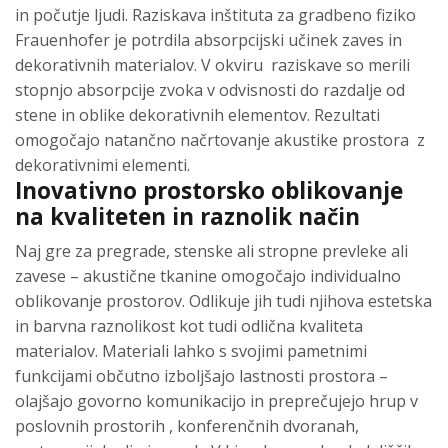
in počutje ljudi. Raziskava inštituta za gradbeno fiziko
Frauenhofer je potrdila absorpcijski učinek zaves in
dekorativnih materialov. V okviru raziskave so merili
stopnjo absorpcije zvoka v odvisnosti do razdalje od
stene in oblike dekorativnih elementov. Rezultati
omogočajo natančno načrtovanje akustike prostora z
dekorativnimi elementi.
Inovativno prostorsko oblikovanje
na kvaliteten in raznolik način
Naj gre za pregrade, stenske ali stropne prevleke ali
zavese – akustične tkanine omogočajo individualno
oblikovanje prostorov. Odlikuje jih tudi njihova estetska
in barvna raznolikost kot tudi odlična kvaliteta
materialov. Materiali lahko s svojimi pametnimi
funkcijami občutno izboljšajo lastnosti prostora –
olajšajo govorno komunikacijo in preprečujejo hrup v
poslovnih prostorih , konferenčnih dvoranah,