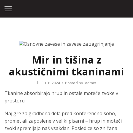
Home
Blog
Nekategorizirano
Mir in tišina z
akustičnimi tkaninami
30.01.2024
/
Posted by
admin
Tkanine absorbirajo hrup in ostale moteče zvoke v
prostoru.
Naj gre za gradbena dela pred konferenčno sobo,
promet ali zaposlene v veliki pisarni – hrup in moteči
zvoki spremljajo naš vsakdan. Posledice so znižana