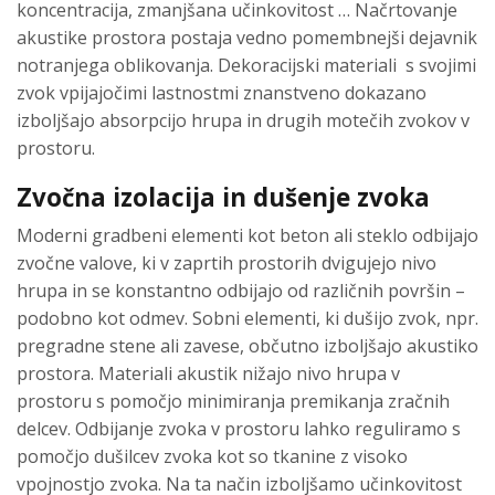
koncentracija, zmanjšana učinkovitost … Načrtovanje
akustike prostora postaja vedno pomembnejši dejavnik
notranjega oblikovanja. Dekoracijski materiali s svojimi
zvok vpijajočimi lastnostmi znanstveno dokazano
izboljšajo absorpcijo hrupa in drugih motečih zvokov v
prostoru.
Zvočna izolacija in dušenje zvoka
Moderni gradbeni elementi kot beton ali steklo odbijajo
zvočne valove, ki v zaprtih prostorih dvigujejo nivo
hrupa in se konstantno odbijajo od različnih površin –
podobno kot odmev. Sobni elementi, ki dušijo zvok, npr.
pregradne stene ali zavese, občutno izboljšajo akustiko
prostora. Materiali akustik nižajo nivo hrupa v
prostoru s pomočjo minimiranja premikanja zračnih
delcev. Odbijanje zvoka v prostoru lahko reguliramo s
pomočjo dušilcev zvoka kot so tkanine z visoko
vpojnostjo zvoka. Na ta način izboljšamo učinkovitost