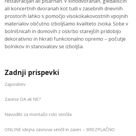
restavracijah ali pisarnah. V kinodvoranah, gledališčih
ali koncertnih dvoranah kot tudi v zasebnih dnevnih
prostorih lahko s pomočjo visokokakovostnih vpojnih
materialov občutno izboljšamo kvaliteto zvoka. Sobe v
bolnišnicah in domovih z oskrbo starejših pridobijo
dekorativno in hkrati funkcionalno opremo – počutje
bolnikov in stanovalcev se izboljša.
Zadnji prispevki
Zaposlitev
Zavese DA ali NE?
Navodilo za montažo rolo senčila
ONLINE idejna zasnova senčil in zaves – BREZPLAČNO