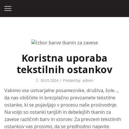
Home
Blog
Nekategorizirano
Koristna uporaba
tekstilnih ostankov
30.01.2024
/
Posted by
admin
Vabimo vse ustvarjalne posameznike, društva, šole…,
da nas obiščete in brezplačno prevzamete tekstilne
ostanke, ki se pojavljajo v procesu naše proizvodnje.
Na voljo so ostanki tanjših in debelejših tkanin za
zavese različnih barv in vzorcev. Za prevzem tekstilnih
ostankov vas prosimo, da se predhodno najavite.