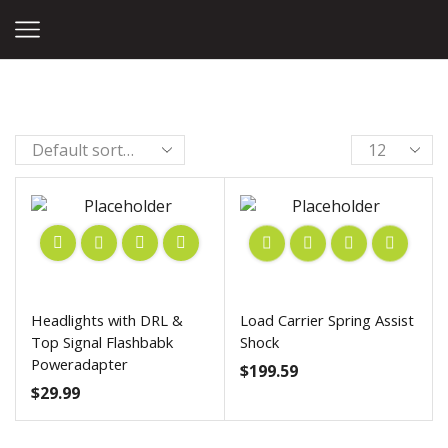
Home
Shop
Mazda
Products
per
page
Headlights with DRL &
Load Carrier Spring Assist
Top Signal Flashbabk
Shock
Poweradapter
$
199.59
$
29.99