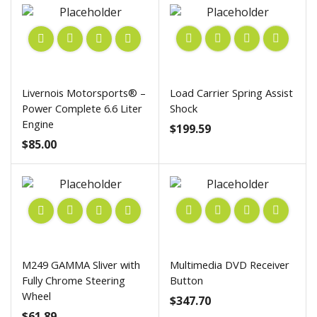
Livernois Motorsports® –
Load Carrier Spring Assist
Power Complete 6.6 Liter
Shock
Engine
$
199.59
$
85.00
M249 GAMMA Sliver with
Multimedia DVD Receiver
Fully Chrome Steering
Button
Wheel
$
347.70
$
61.89