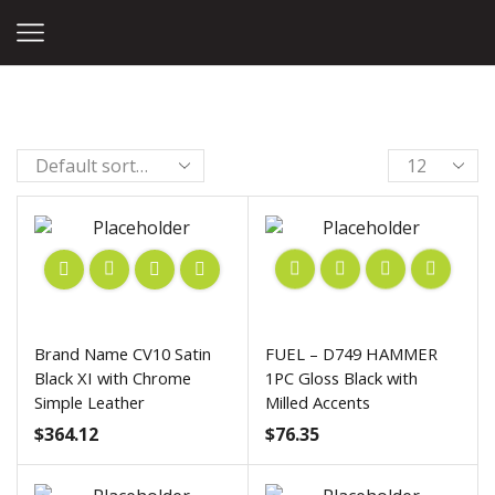
Home
Shop
Products Tagged “Rims”
Brand Name CV10 Satin
FUEL – D749 HAMMER
Black XI with Chrome
1PC Gloss Black with
Simple Leather
Milled Accents
$
364.12
$
76.35