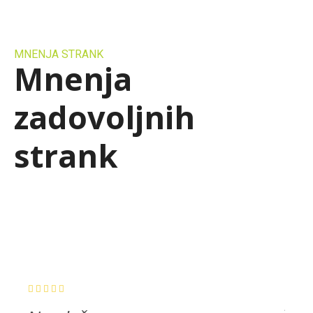
MNENJA STRANK
Mnenja
zadovoljnih
strank
Zav