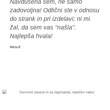
Navdušena sem, ne samo
lep
zadovoljna! Odlični ste v odnosu
lep
do strank in pri izdelavi; ni mi
moj
žal, da sem vas "našla".
Zel
Najlepša hvala!
mon
Meta K
Matic