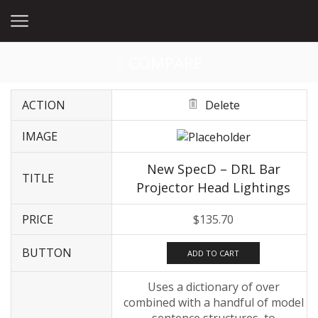
COMPARE
ACTION
Delete
IMAGE
New SpecD – DRL Bar
TITLE
Projector Head Lightings
PRICE
$
135.70
BUTTON
ADD TO CART
Uses a dictionary of over
combined with a handful of model