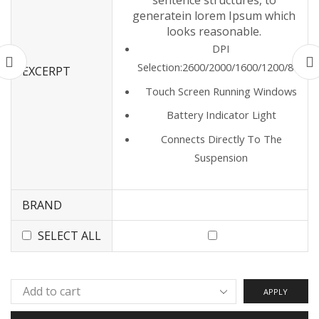
sentence structures, to
generatein lorem Ipsum which
looks reasonable.
DPI
Selection:2600/2000/1600/1200/800
EXCERPT
Touch Screen Running Windows
Battery Indicator Light
Connects Directly To The
Suspension
BRAND
SELECT ALL
APPLY